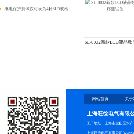
统安全可靠运行的一种重要测试工
继电保护测试仪可设为4种3U0或检
具
同期电压
SL-8032新款LCD液晶
测试仪
网站首页
关于
上海旺徐电气有限
工厂地址：上海市宝山区水产西路
上海旺徐电气有限公司(www.shc