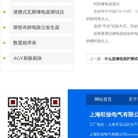
时间继电器测试
在软件中可设UA=110V，U
便携式瓦斯继电器测试仪
的延时接点上。
选择“手动”试验方式。开始
熔喷布静电除尘发生器
如果要测试继电器的动作电压
的瞬时接点上。
数显相序表
AGV刷板刷块
上一篇：
什么是继电保护测试
网站首页
关于
上海旺徐电气有限
工厂地址：上海市宝山区水产西路
上海旺徐电气有限公司(www.shc