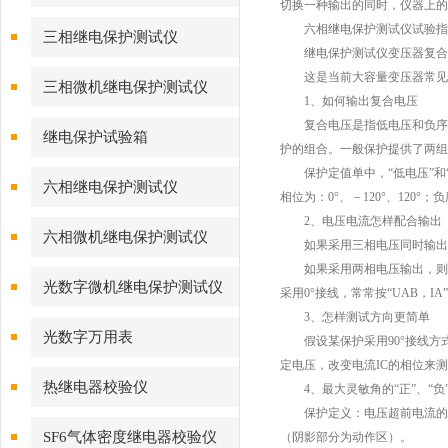
切换一种输出的同时，仪器上的
六相继电保护测试仪试验指
三相继电保护测试仪
继电保护测试仪变压器复合
这是当前大容量变压器常见的
三相微机继电保护测试仪
1、如何输出复合电压
复合电压是指低电压和负序电压
继电保护试验箱
护的组合。一般保护提供了两组
保护定值单中，“低电压”和“
六相继电保护测试仪
相位为：0°、－120°、120°
2、电压电流怎样配合输出
六相微机继电保护测试仪
如果采用三相电压同时输出，
如果采用两相电压输出，则需要通
光数字微机继电保护测试仪
采用0°接线，常常按“UAB，IA”
3、怎样测试方向更简单
光数字万用表
假设某保护采用90°接线方式，低
定电压，改变电流IC的相位来
热继电器校验仪
4、最大灵敏角的“正”、“负
保护定义：电压超前电流的角度为
SF6气体密度继电器校验仪
（阴影部分为动作区）。