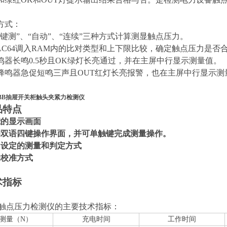
方式：
“键测”、“自动”、“连续”三种方式计算测显触点压力。
4LC64调入RAM内的比对类型和上下限比较，确定触点压力是否
鸣器长鸣0.5秒且OK绿灯长亮通过，并在主屏中行显示测量值。
蜂鸣器急促短鸣三声且OUT红灯长亮报警，也在主屏中行显示测
 ABB抽屉开关柜触头夹紧力检测仪
品特点
能的显示画面
的双语四键操作界面，并可单触键完成测量操作。
由设定的测量和判定方式
的校准方式
术指标
列触点压力检测仪的主要技术指标：
测量（N）
充电时间
工作时间