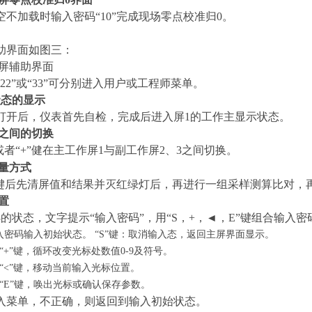
空不加载时输入密码“10”完成现场零点校准归0。
助界面如图三：
三屏辅助界面
22”或“33”可分别进入用户或工程师菜单。
状态的显示
打开后，仪表首先自检，完成后进入屏
1
的工作主显示状态。
屏之间的切换
或者“+”健在主工作屏1与副工作屏2、3之间切换。
测量方式
”键后先清屏值和结果并灭红绿灯后，再进行一组采样测算比对，再
设置
的状态，文字提示“输入密码”，用“S，+，
◄
，E”键组合输入密
进入密码输入初始状态。 “S”键：取消输入态，返回主屏界面显示。
“
+
”键，循环改变光标处数值0-9及符号。
“
<
”键，移动当前输入光标位置。
“E”键，唤出光标或确认保存参数。
入菜单，不正确，则返回到输入初始状态。