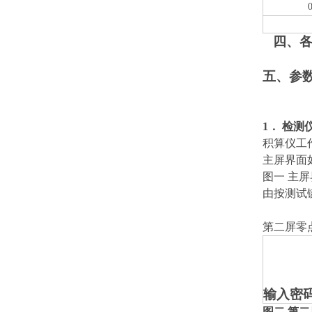
四、
五、参
1．
检测
积算仪工
主屏界面
图一 主
由按测试
第二屏零
输入密码
图二
第二