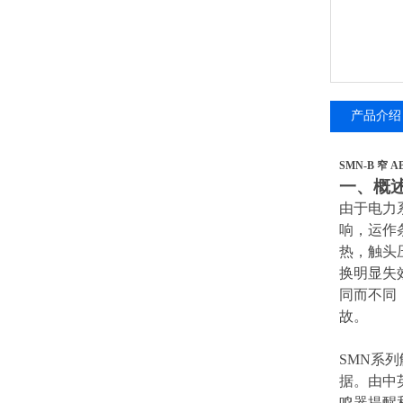
产品介绍
SMN-B 窄
一、概
由于电力
响，运作
热，触头
换明显失
同而不同
故。
SMN系列
据。由中
鸣器提醒