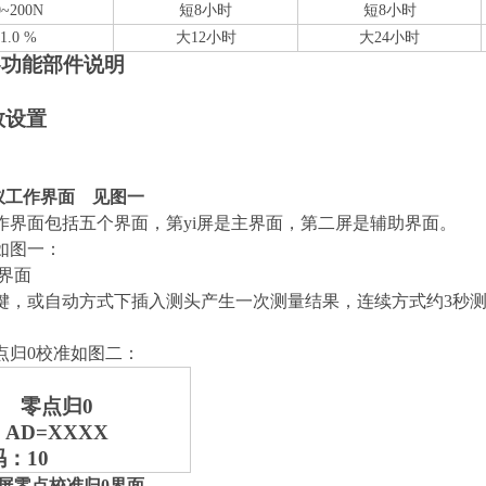
0~200N
短8小时
短8小时
1.0 %
大12小时
大24小时
各功能部件说明
数设置
仪工作界面 见图一
作界面包括五个界面，第yi屏是主界面，第二屏是辅助界面。
如图一：
屏界面
键，或自动方式下插入测头产生一次测量结果，连续方式约3秒
点归0校准如图二：
零点归0
AD=XXXX
：10
屏零点校准归0界面