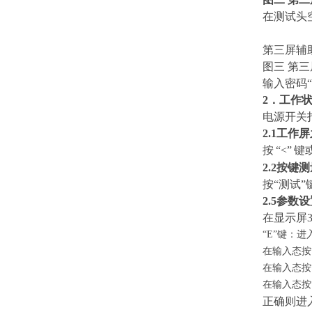
在测试头
第三屏辅
图三 第
输入密码“
2．工作
电源开关
2.
1工作
按
“
<
”
键
2.
2按键
按“测试
2.5参数
在显示屏3
“E”键：
在输入态按
在输入态按
在输入态按
正确则进