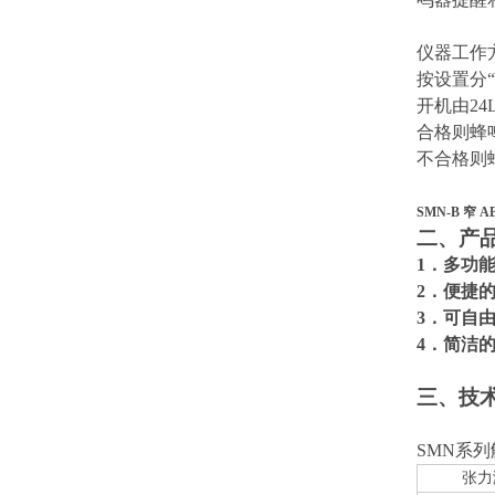
仪器工作
按设置分
开机由2
合格则蜂
不合格则
SMN-B 窄
二、产
1．多功
2．便捷
3．可自
4．简洁
三、技
SMN系
张力