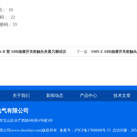
： 10
码： 22
密码：33
N-B 宽 ABB抽屉开关柜触头夹紧力测试仪
下一篇：
SMN-E ABB抽屉开关柜
关于我们
新闻动态
产品中心
技术文章
电气有限公司
宝山区水产西路680弄4号楼509
司(www.shceshiyi.com)版权所有 备案号：
沪ICP备17006008号-55
总访问量：285