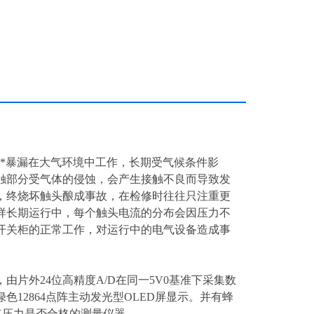
关*暴漏在大气环境中工作，长期受气候条件影
触部分受气体的侵蚀，会产生接触不良而导致发
，终烧坏触头酿成事故，在检修时往往只注重更
样长期运行中，每个触头电流的分布会因压力不
开关柜的正常工作，对运行中的电气设备造成事
，由片外24位高精度A/D在同一5V0基准下采集数
12864点阵主动发光型OLED屏显示。并有蜂
点压力是否合格的测量仪器。