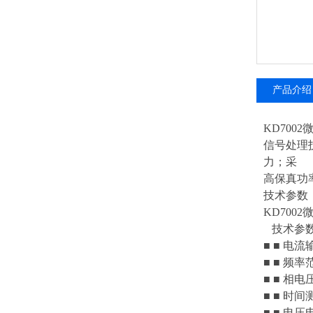
产品介绍
KD700
信号处理技
力；采 
高保真功
技术参数
KD700
技术参
■ ■ 电
■ ■ 频率
■ ■ 相
■ ■ 时间
■ ■ 电压