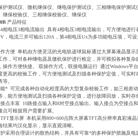
保护测试仪、微机继保仪、继电保护测试仪、三相继电保护测试
、继保校验仪、三相继保校验仪、继保仪
00B
产品特征
的4相电压3相电流输出 具有4相电压3相电流输出，可方便地进
20V，电流三并可输出120A，第4相电压Ux为多功能电压项，可
操作方便 单机由方便灵活的光电轨迹球鼠标通过大屏幕液晶显示
工作，可对各种继电器及微机保护进行检定，并可模拟各种复杂
，操作方便快捷。 双操作方式，联接电脑运行 通过Windows
度更高的校验工作，可方便地测试及扫描各种保护定值，可实时
表等。
功能* 可完成各种自动化程度高的大型复杂校验工作，如三相差
等，能方便地测试及扫描各种保护定值，进行故障回放，实时存
量接点丰富 10路接点输入和8对空接点输出。输入接点为空接点和
接点可根据用户需要扩展。
TFT显示屏 本机采用800×600点阵大屏幕TFT高分辨率真
验结果均汉化显示，显示直观清晰。
保护采用合理设计的散热结构，并具有可靠*的多种保护措施及