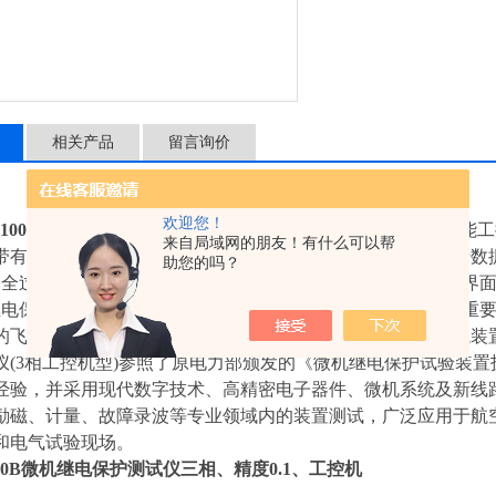
相关产品
留言询价
欢迎您！
1000B
微机继电保护测试仪三相、精度0.1、工控机
采用高性能工
来自局域网的朋友！有什么可以帮
带有大屏幕液晶显示器，装置前面板设有USB口可方便地进行数
助您的吗？
的全过程及试验结果均在液晶显示屏上显示，全套汉字化操作界
继电保护测试仪测试装置是保证电力系统安全可靠运行的一种重
的飞速发展，应用技术成果不断推出新型高性能继电保护测试装置是技
仪(3相工控机型)参照了原电力部颁发的《微机继电保护试验装
经验，并采用现代数字技术、高精密电子器件、微机系统及新线
励磁、计量、故障录波等专业领域内的装置测试，广泛应用于航
和电气试验现场。
00B
微机继电保护测试仪三相、精度0.1、工控机