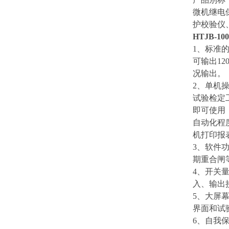
微机继电
护校验仪
HTJB-10
1、标准
可输出1
况输出。
2、单机
试验检定
即可使用
自动化程
机打印报
3、软件
期重合闸
4、开关
入、输出
5、大屏幕
界面和试
6、自我