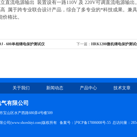
立直流电源输出 装置设有一路110V 及 220V可调直流电源输出
比高 属于跨专业联合设计产品，综合了多专业的*科技成果。兼
能价格比。
DJ - 600单相继电保护测试仪
下一篇：
HRK1200微机继电保护测试
关于我们
新闻动态
产品中心
技术文章
电气有限公司
宝山区水产西路680弄4号楼509
司(www.shceshiyi.com)版权所有 备案号：
沪ICP备17006008号-55
总访问量：285