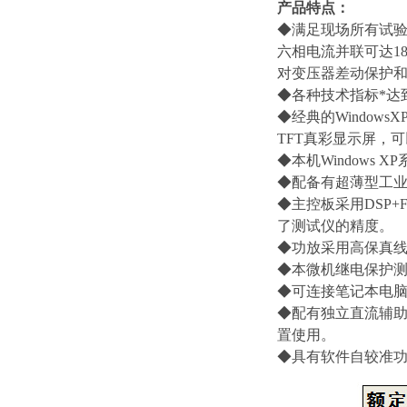
产品特点：
◆满足现场所有试验
六相电流并联可达1
对变压器差动保护和
◆各种技术指标*达到
◆经典的Window
TFT真彩显示屏，
◆本机Windows
◆配备有超薄型工业
◆主控板采用DSP+
了测试仪的精度。
◆功放采用高保真
◆本微机继电保护测
◆可连接笔记本电脑
◆配有独立直流辅助电
置使用。
◆具有软件自较准