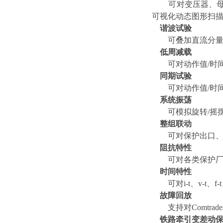
可对变压器、母差
可视化动态图形扫
谐波试验
可叠加直流分量、
低周减载
可对动作值/时间、d
同期试验
可对动作值/时间、
系统振荡
可模拟旋转/摇摆
整组联动
可对保护出口、重
阻抗特性
可对各类保护厂家
时间特性
可对i-t、v-t、
故障回放
支持对Comtra
铁路牵引变差动