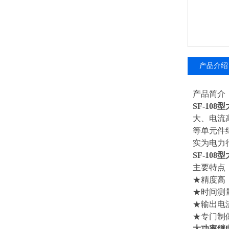
产品介绍
产品简介
SF-10
大、电流
等单元件
实为电力
SF-10
主要特点
★精度高
★时间测
★输出电
★专门制
大功率继