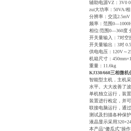
辅助电源VZ：3V0 0
zui大功率：50VA/相
分辨率：交流2.5mV 
频率：范围0—1000H
相位:范围0—360度 
开关量输入：7对空接
开关量输出：3对 0.5A
供电电压：120V～250
机箱尺寸：450mm×15
重量：11.6kg
KJ330/660三相
智能型主机，主机采用
水平。大大改善了
单机独立运行，装
装置进行检定，并可
联接电脑运行，通过
测试及扫描各种保
液晶显示采用320
本产品“傻瓜式”操