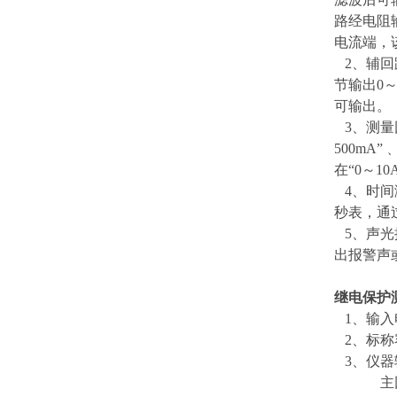
路经电阻输
电流端，
2、辅回
节输出0～
可输出。
3、测量回
500mA
在“0～1
4、时间
秒表，通
5、声光
出报警声
继电保护
1、输入电源
2、标称
3、仪器
主回路：(