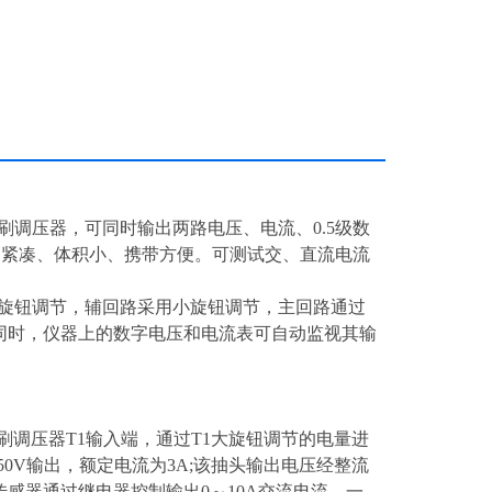
刷调压器，可同时输出两路电压、电流、0.5级数
构紧凑、体积小、携带方便。可测试交、直流电流
。
旋钮调节，辅回路采用小旋钮调节，主回路通过
同时，仪器上的数字电压和电流表可自动监视其输
刷调压器T1输入端，通过T1大旋钮调节的电量进
50V输出，额定电流为3A;该抽头输出电压经整流
经传感器通过继电器控制输出0～10A交流电流，一