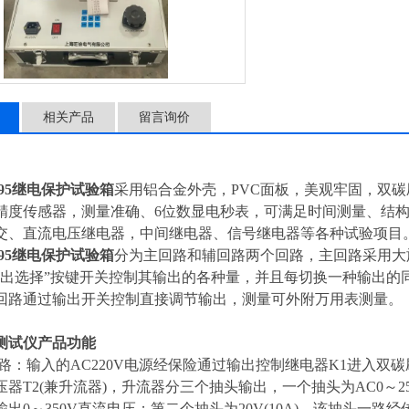
相关产品
留言询价
介
-195继电保护试验箱
采用铝合金外壳，PVC面板，美观牢固，双碳
精度传感器，测量准确、6位数显电秒表，可满足时间测量、结
交、直流电压继电器，中间继电器、信号继电器等各种试验项目
-195继电保护试验箱
分为主回路和辅回路两个回路，主回路采用大
输出选择”按键开关控制其输出的各种量，并且每切换一种输出的
回路通过输出开关控制直接调节输出，测量可外附万用表测量。
测试仪产品功能
路：输入的AC220V电源经保险通过输出控制继电器K1进入双碳
压器T2(兼升流器)，升流器分三个抽头输出，一个抽头为AC0～2
出0～350V直流电压；第二个抽头为20V(10A)，该抽头一路