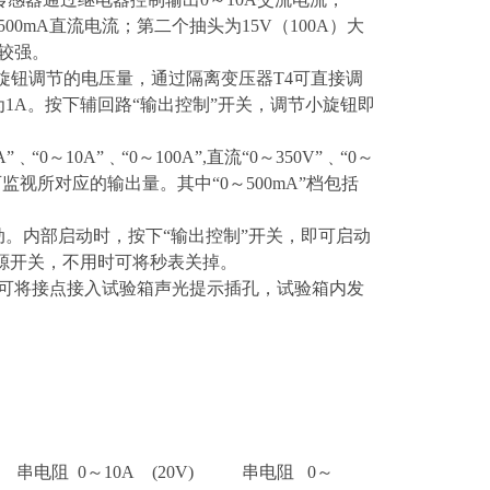
00mA直流电流；第二个抽头为15V（100A）大
较强。
小旋钮调节的电压量，通过隔离变压器T4可直接调
流为1A。按下辅回路“输出控制”开关，调节小旋钮即
～10A”﹑“0～100A”,直流“0～350V”﹑“0～
可监视所对应的输出量。其中“0～500mA”档包括
。内部启动时，按下“输出控制”开关，即可启动
源开关，不用时可将秒表关掉。
可将接点接入试验箱声光提示插孔，试验箱内发
） 串电阻 0～10A (20V) 串电阻 0～