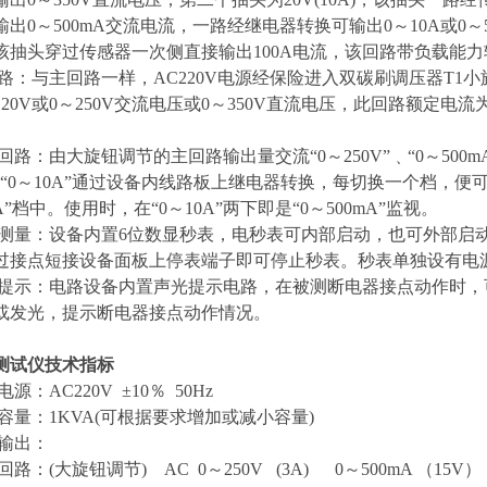
出0～500mA交流电流，一路经继电器转换可输出0～10A或0～5
该抽头穿过传感器一次侧直接输出100A电流，该回路带负载能力
路：与主回路一样，AC220V电源经保险进入双碳刷调压器T1
20V或0～250V交流电压或0～350V直流电压，此回路额定电
路：由大旋钮调节的主回路输出量交流“0～250V”﹑“0～500mA”﹑“0
”﹑“0～10A”通过设备内线路板上继电器转换，每切换一个档，便
0A”档中。使用时，在“0～10A”两下即是“0～500mA”监视。
测量：设备内置6位数显秒表，电秒表可内部启动，也可外部启动
过接点短接设备面板上停表端子即可停止秒表。秒表单独设有电
提示：电路设备内置声光提示电路，在被测断电器接点动作时，
或发光，提示断电器接点动作情况。
测试仪技术指标
：AC220V ±10％ 50Hz
容量：1KVA(可根据要求增加或减小容量)
输出：
大旋钮调节) AC 0～250V (3A) 0～500mA （15V