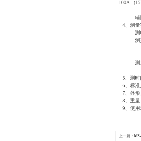
100A (15
DC 0
辅回路：(
4、测量
测电压范
测交流电
0～
0～1
测直流电流
0～
5、测时间
6、标准度
7、外形尺寸
8、重量：
9、使用环
上一篇：
MS