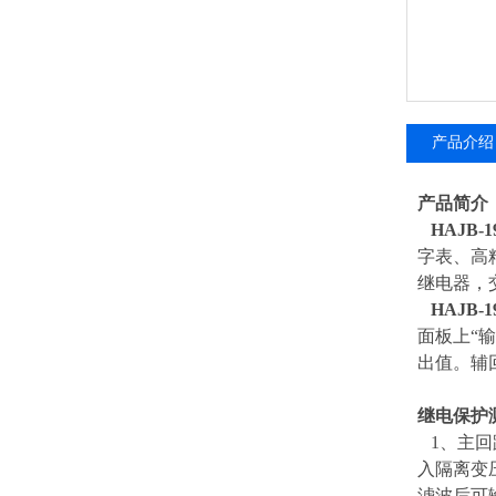
产品介绍
产品简
HAJB
字表、高
继电器，
HAJB
面板上“
出值。辅
继电保护
1、主回
入隔离变
滤波后可输