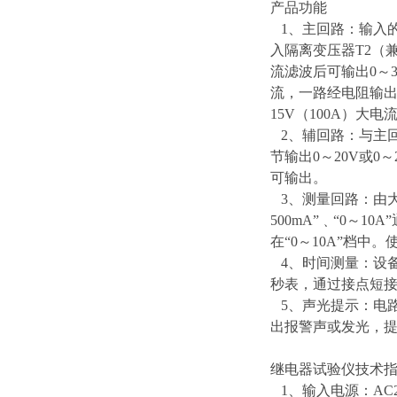
产品功能
1、主回路：输入的
入隔离变压器T2（
流滤波后可输出0～3
流，一路经电阻输出0
15V（100A）
2、辅回路：与主回
节输出0～20V或0
可输出。
3、测量回路：由大旋钮
500mA”﹑“0～
在“0～10A”档中。
4、时间测量：设备
秒表，通过接点短
5、声光提示：电
出报警声或发光，
继电器试验仪技术
1、输入电源：AC220