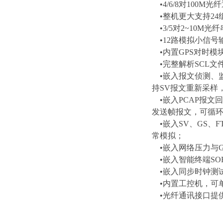
•4/6/8对100M光
•整机更大支持24组
•3/5对2~10M光
•12路模拟小信号
•内置GPS对时模块
•完整解析SCL文件
•嵌入报文侦测、监
持SV报文重新采样
•嵌入PCAP报文
发送帧报文，可循
•嵌入SV、GS、F
常模拟；
•嵌入网络压力与Go
•嵌入智能终端SOE
•嵌入同步时钟测试功
•内置工控机，可单
•光纤通讯接口提