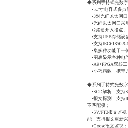
◆系列手持式光数
•5.7寸电容式多点
•3对光纤以太网口、
•光纤以太网口采用G网口
•2路硬开入接点、
•支持USB存储设
•支持IEC61850-9-
•集多种功能于一
•图表显示各种电
•A9+FPGA双核
•小巧精致，携带
◆系列手持式光数
•SCD解析：支持S
•报文探测：支持IEC6
不匹配项；
•SV/FT3报文
能，支持报文重新
•Goose报文监