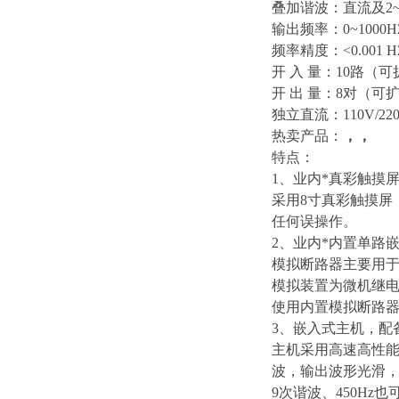
叠加谐波：直流及2~
输出频率：0~1000H
频率精度：<0.001 H
开 入 量：10路（
开 出 量：8对（可
独立直流：110V/22
热卖产品：
，，
特点：
1、业内*真彩触摸
采用8寸真彩触摸屏
任何误操作。
2、业内*内置单路
模拟断路器主要用
模拟装置为微机继
使用内置模拟断路
3、嵌入式主机，配
主机采用高速高性能
波，输出波形光滑，
9次谐波、450Hz