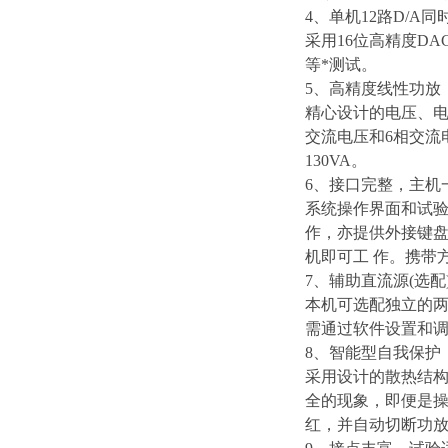
4、单机12路D/A同
采用16位高精度D
等*测试。
5、高精度线性功放
精心设计的电压、电
交流电压和6相交流电
130VA。
6、接口完整，主机
系统操作界面和试
作，亦提供外接键盘/
机即可工 作。携带
7、辅助直流源(选配
本机可选配独立的两组
需通过软件设置和
8、智能型自我保护
采用设计的散热结
全的现象，即便是
红，并自动切断功