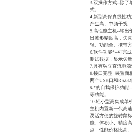
3.双操作方式--
式。
4.新型高保真线性
产生高、中频干扰
5.高性能主机--
出波形精度高，失真
轻、功能全、携带
6.软件功能*--
测试数据，显示矢
7.具有独立直流电源输
8.接口完整--装
两个USB口和RS2
9.*的自我保护功
等功能。
10.轻小型高集成
主机内置新一代高速
灵活方便的旋转鼠标
能。体积小、精度高
点，性能价格比高