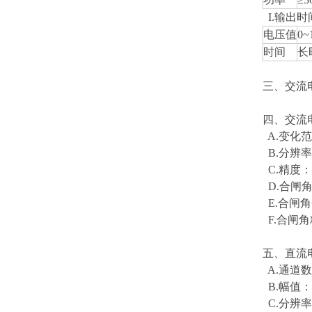
I.输出时
电压值
0~
时间
长
三、交流电
四、交流
A.变化范围
B.分辨率：
C.精度：≤
D.合闸角
E.合闸角
F.合闸角精
五、直流
A.通道数
B.幅值：6
C.分辨率：