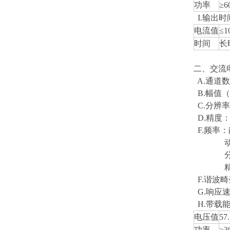
功率
≥6
I.输出时
电流值
≤1
时间
长
二、交流
A.通道数
B.幅值（R
C.分辨率：
D.精度：2
F.频率：
动态0～
分辨率：
精度：≤
F.谐波畸
G.响应速
H.带载
电压值
57
功率
≥3