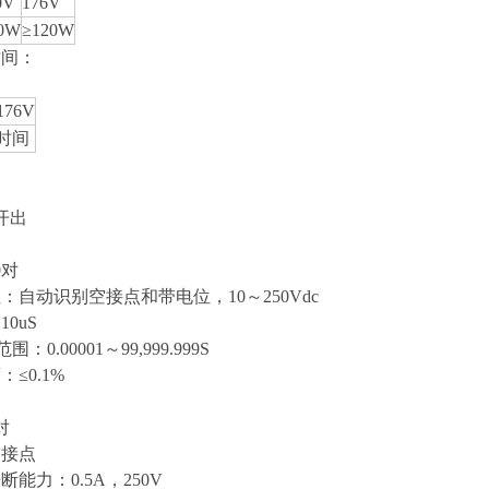
0V
176V
0W
≥120W
时间：
176V
时间
开出
0对
自动识别空接点和带电位，10～250Vdc
0uS
0.00001～99,999.999S
≤0.1%
对
接点
能力：0.5A，250V