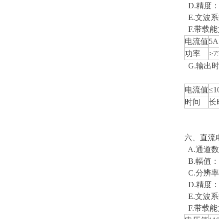
D.精度：0
E.文波系
F.带载
电流值
5A
功率
≥7
G.输出时
电流值
≤1
时间
长
六、直流
A.通道数
B.幅值：4
C.分辨率
D.精度：≤
E.文波系
F.带载