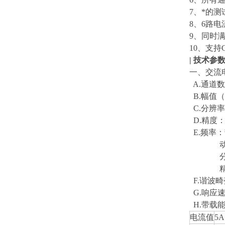
7、*的
8、6路
9、同时满足
10、支持
| 技术参
一、交流
A.通道数
B.幅值（
C.分辨率：
D.精度：0
E.频率：静
动态0～
分辨率：
精度：≤
F.谐波畸
G.响应速
H.带载
电流值
5A