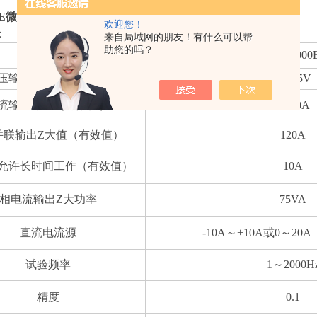
000E微机继保测试仪
欢迎您！
：
来自局域网的朋友！有什么可以帮
助您的吗？
型号
JBD-8000
压输出每相（有效值）
4x125V
流输出每相（有效值）
3x40A
并联输出Z大值（有效值）
120A
允许长时间工作（有效值）
10A
相电流输出Z大功率
75VA
直流电流源
-10A～+10A或0～20
试验频率
1～2000H
精度
0.1