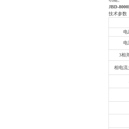
JBD-8
技术参数
电
电
3相
相电流