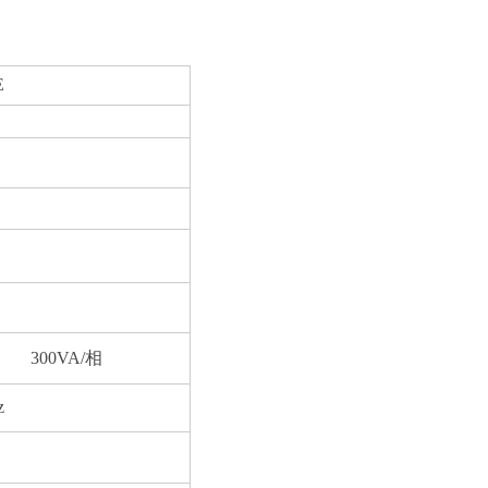
E
A 300VA/相
z