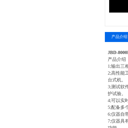
产品介绍
JBD-8
产品介绍
1;输出
2;高性能
台式机。
3;测试
护试验。
4;可以
5;配备
6;仪器自
7;仪器
功能。