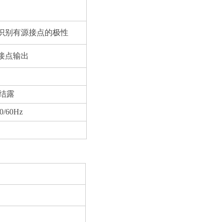
识别有源接点的极性
接点输出
不结露
0/60Hz