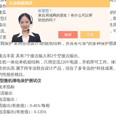
操作界面和试验结果均汉化显示，显示直观清晰。
欢迎您！
瓜式”操作 采用*控制器“轨迹球鼠标”，大大简化了操作部分
来自局域网的朋友！有什么可以帮
高保真功放 输出级采用新型大功率模块式高保真功放部件，
助您的吗？
出高达AC150V，电流三并输出高达A12oA。精度好，可靠性
、电压直接输出 相电压、相电流采用直流型功放输出方式，
变角度、变频率，可叠加 1-10 次谐波。
保护 采用合理设计3的散热结构，并具有可靠*的多种保护措
点丰富 具有7个接点输入和2个空接点输出。
机一体化单机箱结构，只用交流220V电源，开机即可工作。
价比高 属于跨专业联合设计产品，综合了多专业的*科技成果
的性能价格比。
PC型微机继电保护测试仪
技术指标
流输出
流输出：
(有效值)：0-40A/每相
出(有效值)：0-120A