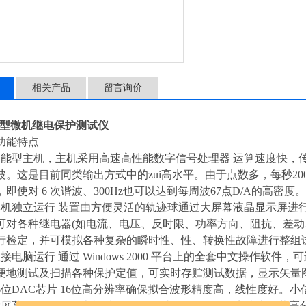
相关产品
留言询价
PC型微机继电保护测试仪
功能特点
型主机，主机采用高速高性能数字信号处理器 运算速度快，传
波。这是目前同类输出方式中的zui高水平。由于点数多，每秒20
即使对 6 次谐波、300Hz也可以达到每周波67点D/A的高密度。
独立运行 装置由方便灵活的轨迹球通过大屏幕液晶显示屏进
可对各种继电器(如电流、电压、反时限、功率方向、阻抗、差动
行检定，并可模拟各种复杂的瞬时性、性、转换性故障进行整组
脑运行 通过 Windows 2000 平台上的全套中文操作软
便地测试及扫描各种保护定值，可实时存贮测试数据，显示矢量
位DAC芯片 16位高分辨率确保拟合波形精度高，线性度好。
LCD显示屏 本机采用8.4”TFT真彩色800×600点阵大