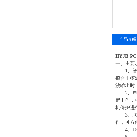
产品介绍
HYJB-
一、主要
1、智能
拟合正弦
波输出时，
2、单机
定工作，
机保护进
3、联接电
作，可方
4、16
5、大屏幕