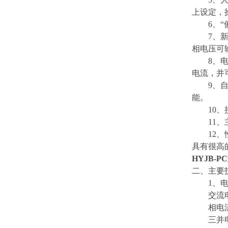
上设定，
6、“傻
7、新型
相电压可输
8、电流
电流，并可
9、自我
能。
10、接
11、主
12、性
具有很高
HYJB-
二、主要
1、电
交流电
相电流输出
三并电流输