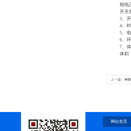
相电压/线
开关量输
3、开关量
4、时间测
5、电源电
6、环境温
7、体
体积：400
上一篇：
WD
网站首页