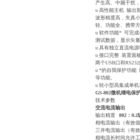
产生高、中频干扰
u 高性能主机 输
波形精度高，失真小
轻、功能全、携带
u 软件功能* 可
测试数据，显示矢
u 具有独立直流电源输
u 接口完整 装置
两个USB口和RS2
u *的自我保护功
等功能。
u 轻小型高集成单
GS-802微机继电
技术参数
交流电流输出
输出精度
802：0.2
相电流输出（有
三并电流输出（有
相电流长时间允许