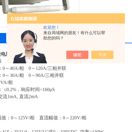
欢迎您！
来自局域网的朋友！有什么可以帮
相关产品
留言询价
助您的吗？
C微电脑继电保护测试仪（三相）
技术参数
源
0～40A/相 0～120A/三相并联
0～30A/相 0～90A/三相并联
VA/相
≤0.2%，响应时间<160μS
流1mA, 直流2mA
源
0～125V/相 直流幅值：0～220V/相
Z：3VO 0～125VAC或0～220VDC 功率≥130W