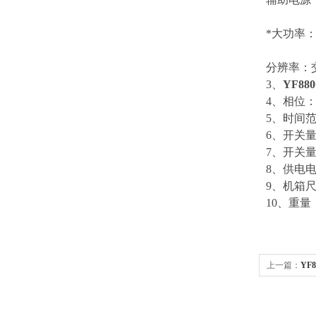
*大功率：
分辨率：交
3、
YF8
4、相位：
5、时间范围
6、开关量
7、开关量
8、供电电压
9、机箱尺寸
10、重量：
上一篇：
YF