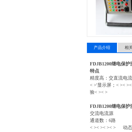
产品介绍
相
FDJB1200继电保
特点
精度高：交直流电流5
< >'显示屏；
< >
< >
<
验
< >
< >
FDJB1200继电保
交流电流源
通道数：6路
< >
< >
< >
< > 动态0