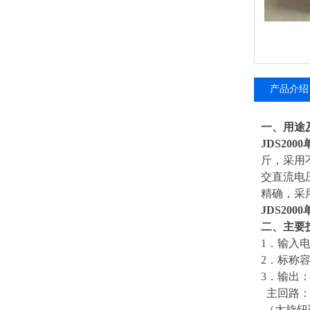
产品介绍
一、
用途
JDS20
斤，采用
交直流电
精确，采
JDS20
二、主要
1．输入电源
2．标称容
3．输出
主回路：A
（大旋钮调