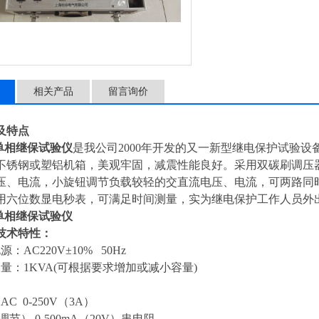
相关产品
留言询价
及特点
00单相继保试验仪
是我公司2000年开发的又一新型继电保护试验设
不锈钢或塑铝机箱，美观牢固，减震性能良好。采用双碳刷调压
压、电流，小旋钮调节负载较轻的交直流电压、电流，可两路同时
用六位数显电秒表，可满足时间测量，实为继电保护工作人员外
00单相继保试验仪
技术特性：
：AC220V±10% 50Hz
量：1KVA(可根据要求增加或减小容量)
：
C 0-250V（3A）
节） 0-500mA（20V）串电阻