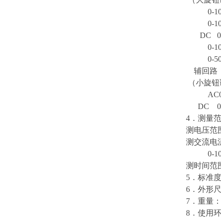
0-10
0-100
DC 0-
0-10
0-500
辅回路
（小旋钮调
AC0-
DC 0-
4．测量
测电压范围
测交流电流
0-10
测时间范围：
5．标准度
6．外形尺寸
7．重量：
8．使用环