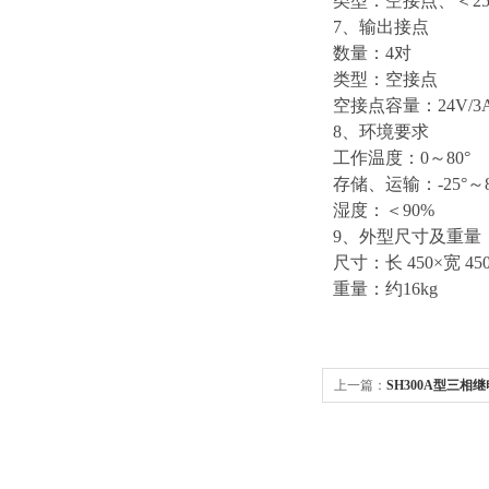
类型：空接点、＜25
7、输出接点
数量：4对
类型：空接点
空接点容量：24V/3A或
8、环境要求
工作温度：0～80°
存储、运输：-25°～8
湿度：＜90%
9、外型尺寸及重量
尺寸：长 450×宽 450
重量：约16kg
上一篇：
SH300A型三相