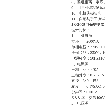
8、整组距离、零序
9、用户可编程测试
10、电机失磁失步
11、自动与手工测
JB300继电保护测
技术指标：
1、主机电源
功耗：＜2000VA
单相电压：220V±10
主保险丝：250V，1
电源频率：50Hz±10
2、电流源
三相：3×0～40A
三相并联：0～120A
直流：3×0～15A
精度：＜0.5%(AC: 0
分辩率：0.001A
Z大功率：交流400V
3、电压源