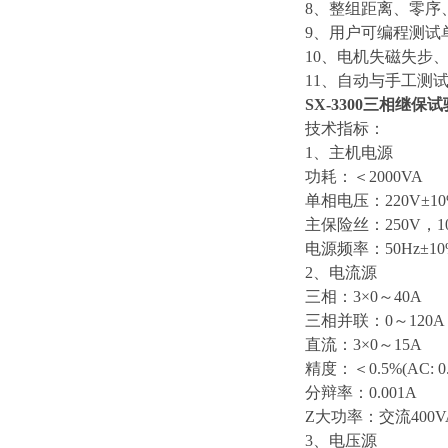
8、整组距离、零序
9、用户可编程测试
10、电机失磁失步
11、自动与手工测
SX-3300三相继保
技术指标：
1、主机电源
功耗：＜2000VA
单相电压：220V±10
主保险丝：250V，1
电源频率：50Hz±10
2、电流源
三相：3×0～40A
三相并联：0～120A
直流：3×0～15A
精度：＜0.5%(AC: 0
分辩率：0.001A
Z大功率：交流400V
3、电压源