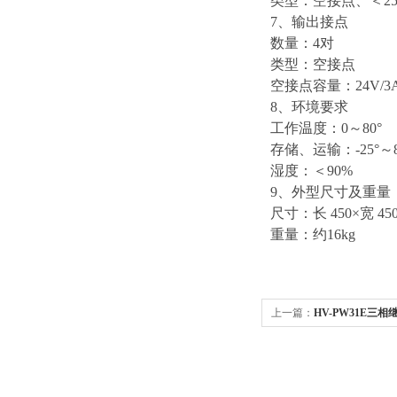
类型：空接点、＜25
7、输出接点
数量：4对
类型：空接点
空接点容量：24V/3A或
8、环境要求
工作温度：0～80°
存储、运输：-25°～8
湿度：＜90%
9、外型尺寸及重量
尺寸：长 450×宽 450
重量：约16kg
上一篇：
HV-PW31E三