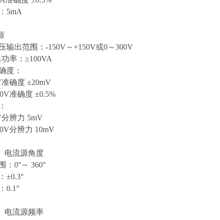
：5mA
源
输出范围：-150V～+150V或0～300V
功率：≥100VA
准确度：
V准确度 ±20mV
50V准确度 ±0.5%
：
V分辨力 5mV
50V分辨力 10mV
、电流源角度
：0°～ 360°
±0.3°
0.1°
、电流源频率