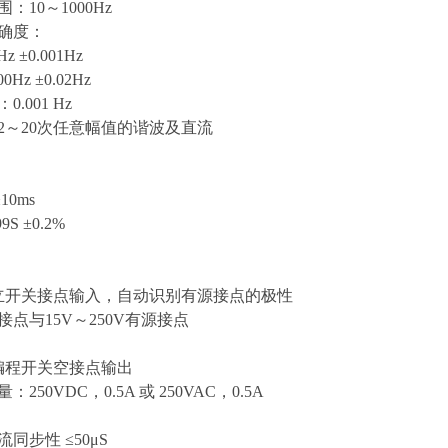
：10～1000Hz
准确度：
z ±0.001Hz
0Hz ±0.02Hz
0.001 Hz
2～20次任意幅值的谐波及直流
10ms
9S ±0.2%
独立开关接点输入，自动识别有源接点的极性
接点与15V～250V有源接点
可编程开关空接点输出
：250VDC，0.5A 或 250VAC，0.5A
流同步性 ≤50μS