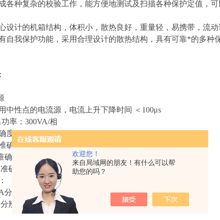
完成各种复杂的校验工作，能方便地测试及扫描各种保护定值，
精心设计的机箱结构，体积小，散热良好，重量轻，易携带，流动
具有自我保护功能，采用合理设计的散热结构，具有可靠*的多种
：
源
用中性点的电流源，电流上升下降时间 ＜100μs
功率：300VA/相
准确度：
A准确度 ±5mA
欢迎您！
准确度 ±0.2%
来自局域网的朋友！有什么可以帮
A准确度 ±0.2%
助您的吗？
：
0A分辨力 1mA
A分辨力 5mA