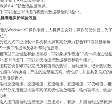
示屏 8.4〞彩色液晶显示屏。
接口: 可以通过USB接口将测试数据存储到U盘中。
A微机继电保护试验装置
：
易用的Windows XP操作系统，人机界面友好，操作简便快捷
位”。
能的嵌入式工业控制计算机和大屏幕高分辨力彩色TFT液晶显示
下一步工作提示及各种帮助信息等。
有超薄型工业键盘和触控鼠标，可以象操作普通PC机一样通过键
有外接USB接口，可以方便地进行数据存取和软件维护。
外接其它设备即可以完成所有项目的测试，自动显示、记录测试
高性能D/A转换器，产生的波形精度高、线性好，并且具备良好
度等指标要求。
接输出交流电压、交流电流、直流电压、直流电流，可变幅值、相
放大部分采用新型大功率高保真线性功放电路，输出功率大、纹波
削峰。
量输入接口能自动适应无源（空接点）、有源，并能自动适应有源输