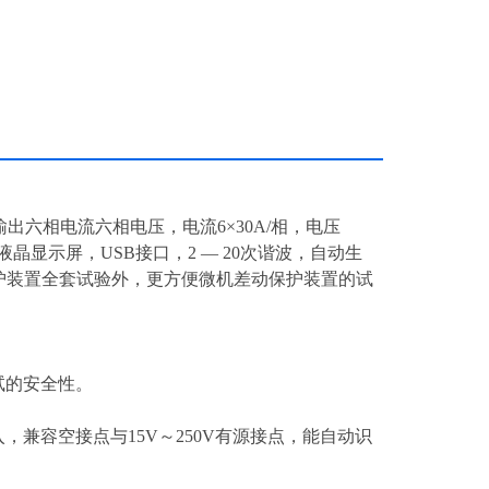
同时输出六相电流六相电压，电流6×30A/相，电压
FT液晶显示屏，USB接口，2 — 20次谐波，自动生
继电保护装置全套试验外，更方便微机差动保护装置的试
试的安全性。
输入，兼容空接点与15V～250V有源接点，能自动识