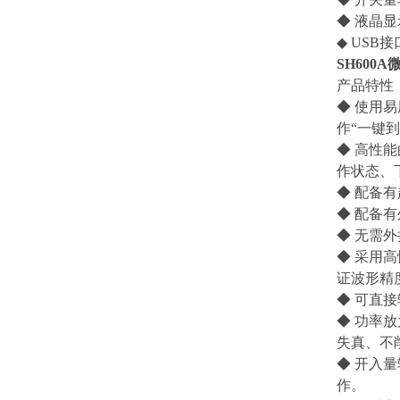
◆ 液晶显
◆ USB
SH600
产品特性
◆ 使用
作“一键到
◆ 高性
作状态、
◆ 配备
◆ 配备
◆ 无需
◆ 采用
证波形精
◆ 可直
◆ 功率
失真、不
◆ 开入
作。