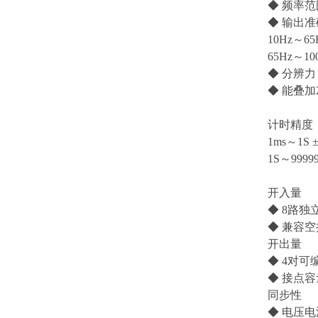
◆ 频率范围
◆ 输出
10Hz～65H
65Hz～100
◆ 分辨力：
◆ 能叠加
计时精度
1ms～1S ±
1S～99999
开入量
◆ 8路
◆ 兼容空
开出量
◆ 4对
◆ 接点容量
同步性
◆ 电压电