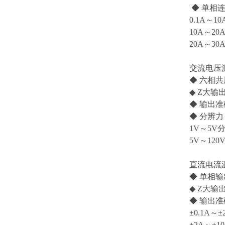
◆ 单相
0.1A～1
10A～20
20A～30
交流电压
◆ 六相共
◆ Z大输出
◆ 输出准确
◆ 分辨力
1V～5V分
5V～120
直流电流
◆ 单相输
◆ Z大输出
◆ 输出
±0.1A～
±2A～±1