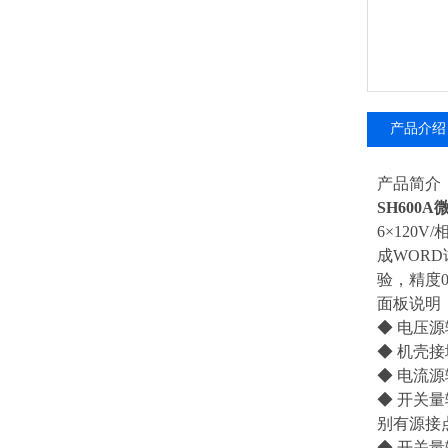
产品介绍
产品简介
SH600
6×120
成WORD
验，精度0
面板说明
◆ 电压源
◆ 机壳
◆ 电流源
◆ 开关量
别有源接
◆ 开关量