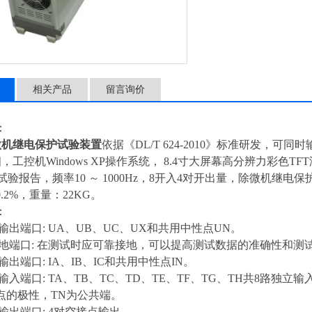
相关产品
留言询价
：
A微机继电保护试验装置
依据《DL/T 624-2010》标准研发，可
V/相，工控机Windows XP操作系统， 8.4寸大屏幕高分辨力彩色T
试验报告，频率10 ～ 1000Hz，8开入4对开出量，除微机
.2%，重量：22KG。
：
输出端口: UA、UB、UC、UX和共用中性点UN。
接地端口: 在测试时应可靠接地，可以提高测试数据的准确性和测
输出端口: IA、IB、IC和共用中性点IN。
输入端口: TA、TB、TC、TD、TE、TF、TG、TH共8路独立
点的极性，TN为公共端。
输出端口: 4对空接点输出。