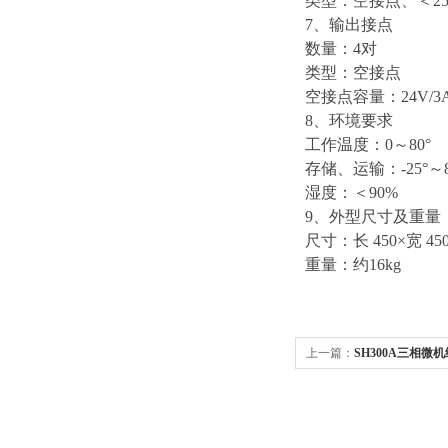
类型：空接点、＜25
7、输出接点
数量：4对
类型：空接点
空接点容量：24V/3A或
8、环境要求
工作温度：0～80°
存储、运输：-25°～8
湿度：＜90%
9、外型尺寸及重量
尺寸：长 450×宽 450
重量：约16kg
上一篇：
SH300A三相微