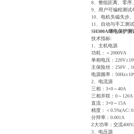
8、整组距离、零序
9、用户可编程测试
10、电机失磁失步
11、自动与手工测
SH300A继电保护
技术指标:
1、主机电源
功耗：＜2000VA
单相电压：220V±10
主保险丝：250V，1
电源频率：50Hz±10
2、电流源
三相：3×0～40A
三相并联：0～120A
直流：3×0～15A
精度：＜0.5%(AC: 0
分辩率：0.001A
Z大功率：交流400V
3、电压源