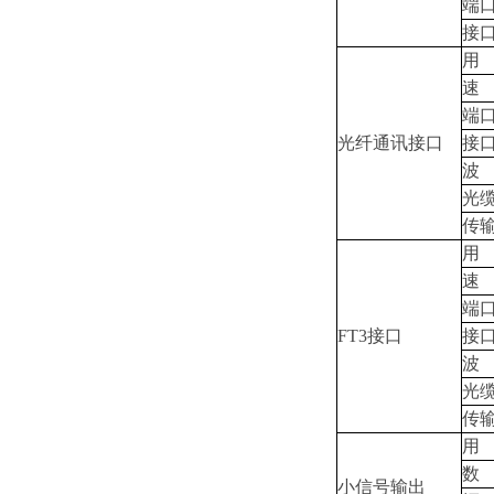
端
接
用
速
端
光纤通讯接口
接
波
光
传
用
速
端
FT3接口
接
波
光
传
用
数
小信号输出