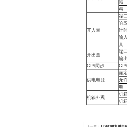
幅
精
端
响
开入量
计
输
其
端
开出量
输
GPS同步
GP
额定
供电电源
允许
电
机
机箱外观
机
上一篇：
JT5013微机继