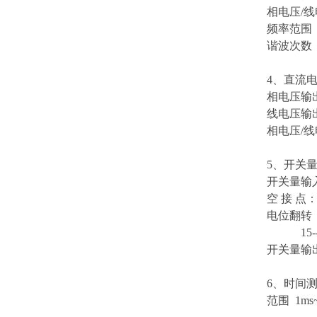
相电压/线电
频率范围：0
谐波次数： 
4、直流
相电压输出
线电压输出
相电压/线
5、开关量
开关量输
空 接 点：
电位翻转：
15--2
开关量输出
6、时间测
范围 1ms