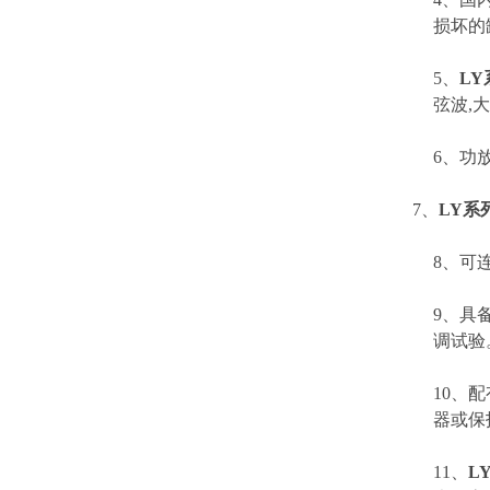
损坏的
5、
L
弦波,
6、功
7、
LY系
8、可
9、具
调试验
10、
器或保
11、
L