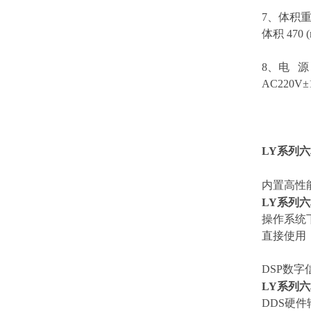
7、体积
体积 470 (
8、电 源
AC220V±
LY系列
内置高性
LY系列
操作系统下
直接使用
DSP数
LY系列
DDS硬