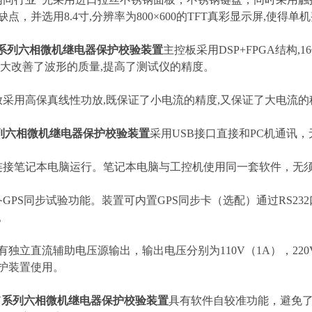
缺点，并选用8.4寸,分辨率为800×600的TFT真彩显示屏,使得
Y系列六相微机继电器保护校验装置
主控板采用DSP+FPGA结构,
大大改善了波形的质量,提高了测试仪的精度。
放采用高保真线性功放,既保证了小电流的精度,又保证了大电流的
列六相微机继电器保护校验装置
采用USB接口直接和PC机通讯
连接笔记本电脑运行。笔记本电脑与工控机使用同一套软件，无
备GPS同步试验功能。装置可内置GPS同步卡（选配）通过RS2
。
配有独立直流辅助电压源输出，输出电压分别为110V（1A），22
护装置使用。
Y系列六相微机继电器保护校验装置
具有软件自较准功能，避免