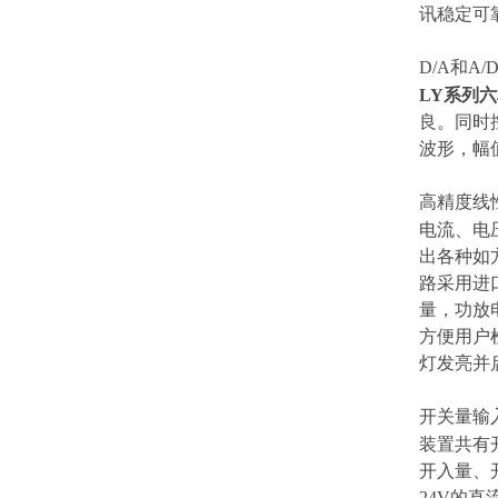
讯稳定可
D/A和A/
LY系列
良。同时
波形，幅
高精度线
电流、电
出各种如
路采用进
量，功放
方便用户
灯发亮并
开关量输
装置共有
开入量、
24V的直