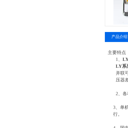
产品介绍
主要特点
1、
L
LY
并联
压器
2、各
3、单机
行。
4、国