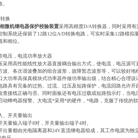
靠。
D转换
六相微机继电器保护校验装置
采用高精度D/A转换器，同时采用
控制系统还保留了12路12位A/D转换电路，可实时采集12路模
值和相位。
性电压，电流功率放大器
压采用高性能线性放大器直接耦合输出方式，使电流，电压源可
方波、各次谐波叠加的组合波形，故障暂态波形等，可以较好地
口大功率高保真模块式功率器件做功率输出级，结合精心合理设
电路具有完备的过热、过流、过压及短路保护，电流回路允许开
检查接线正确与否。同时面板还有电压过载或短路指示灯，当电
启动蜂鸣器报警。大电流*采用*的硬件，*电路，克服了传统的
入、开关量输出
开关量输入端子8对，开关量输出端子4对。
开出量都由光电隔离器和24V直流继电器组成，其工作电源为独立
流电压。