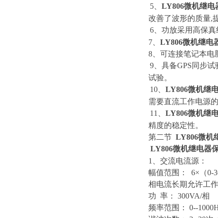
5、
LY806微机继
改善了波形的质量,
6、功放采用高保真
7、
LY806微机继
8、可连接笔记本电
9、具备GPS同步
试验。
10、
LY806微机
需要直流工作电源
11、
LY806微机
精度的稳定性。
第二节
LY806微
LY806微机继电器
1、交流电流源：
幅值范围： 6×（0-3
相电流长期允许工作值
功 率： 300VA/相
频率范围： 0--1000