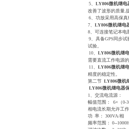
5、
LY806微机继
改善了波形的质量,
6、功放采用高保真
7、
LY806微机继
8、可连接笔记本电
9、具备GPS同步
试验。
10、
LY806微机
需要直流工作电源
11、
LY806微机
精度的稳定性。
第二节
LY806微
LY806微机继电器
1、交流电流源：
幅值范围： 6×（0-3
相电流长期允许工作值
功 率： 300VA/相
频率范围： 0--1000