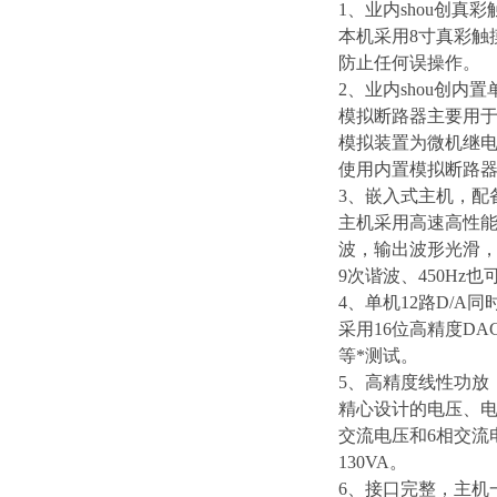
1、业内shou创真
本机采用8寸真彩触
防止任何误操作。
2、业内shou创内
模拟断路器主要用
模拟装置为微机继电
使用内置模拟断路器
3、嵌入式主机，配
主机采用高速高性能
波，输出波形光滑，
9次谐波、450Hz
4、单机12路D/A同
采用16位高精度D
等*测试。
5、高精度线性功放
精心设计的电压、电
交流电压和6相交流电
130VA。
6、接口完整，主机