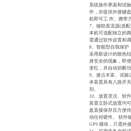
系统操作界面和试
作，亦提供外接键盘/
机即可工 作。携带
7、辅助直流源(选配
本机可选配独立的两组
需通过软件设置和
8、智能型自我保护
采用新设计的散热
身安全的现象，即
变红，并自动切断
9、接点丰富、试验
本装置具有八路开关量
别。
10、放置灵活、软件
装置立卧式放置均可
盘直接保存且方便传
动任何硬件。 软件
GPS 模块，只需