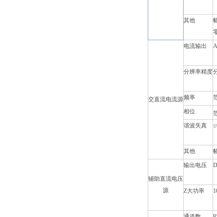
其他
电流输出
A
分辨率精度
频率
交直流电流源
相位
范
谐波失真
≤
其他
输出电压
D
辅助直流电压
源
Z大功率
1
通道数