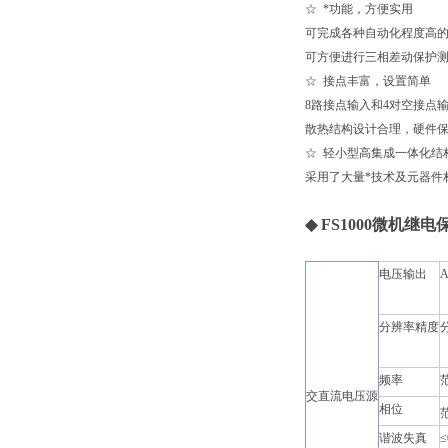
☆ *功能，方便实用
可完成各种自动化程度高
可方便进行三相差动保护
☆ 接点丰富，设置简单
8路接点输入和4对空接点
散热结构设计合理，硬件保
☆ 轻小型高集成一体化
采用了大量*技术及元器件
◆
FS1000微机继
电压输出
A
分辨率精度
频率
范
交直流电压源
相位
谐波失真
≤