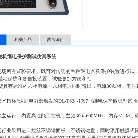
相关产品
留言询价
型微机继电保护测试仿真系统
足现场所有试验要求。既可对传统的各种继电器及保护装置进行试
差动保护和备自投装置，试验更加方便和*。
80型具有标准的六相电流，六相电压同时输出，电流30A/相，电压1
技术指标*达到电力部颁发的DL/T624-1997《继电保护微机型
独立运行，内置高性能工控机，主频300--600MHz，内存512M，硬盘
内同行业采用进口拉丝不锈钢面板，不锈钢键盘，同时采用触摸式
用8.4寸,分辨率为800×600的TFT真彩显示屏,使得单机整体操