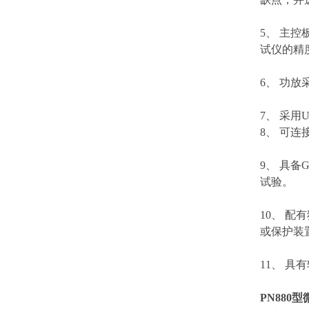
5、 主控
试仪的精
6、 功
7、 采
8、 可
9、 具
试验。
10、 配
或保护装
11、 
PN880