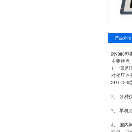
产品介绍
PN880
主要特点
1、 满
对变压器
SUTE8
2、 各种
3、 单机
4、 国
缺点，并选