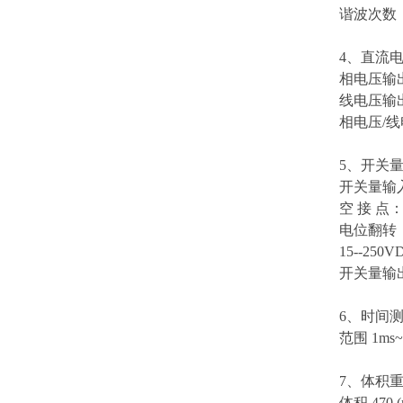
谐波次数： 
4、直流
相电压输出幅
线电压输出
相电压/线
5、开关量
开关量输
空 接 点：
电位翻转：
15--25
开关量输出
6、时间测
范围 1ms~
7、体积
体积 470 (