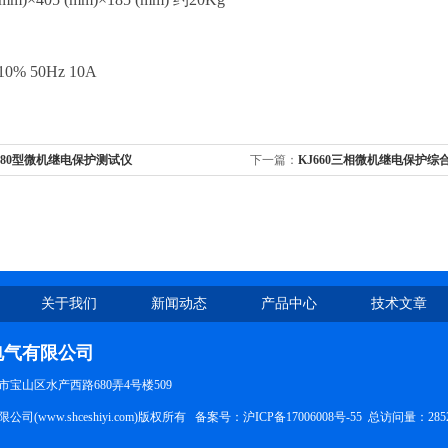
：
0% 50Hz 10A
880型微机继电保护测试仪
下一篇：
KJ660三相微机继电保护综
关于我们
新闻动态
产品中心
技术文章
电气有限公司
宝山区水产西路680弄4号楼509
司(www.shceshiyi.com)版权所有 备案号：
沪ICP备17006008号-55
总访问量：285