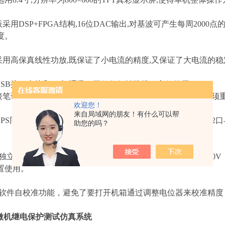
板采用DSP+FPGA结构,16位DAC输出,对基波可产生每周200
度。
放采用高保真线性功放,既保证了小电流的精度,又保证了大电流的稳
用USB接口直接和PC机通讯，无须任何转接线，方便使用。
连接笔记本电脑运行。笔记本电脑与工控机使用同一套软件，无须
欢迎您！
来自局域网的朋友！有什么可以帮
备GPS同步试验功能。装置可内置GPS同步卡（选配）通过RS23
助您的吗？
有独立直流辅助电压源输出，输出电压分别为110V（1A），220
置使用。
具有软件自校准功能，避免了要打开机箱通过调整电位器来校准精
型微机继电保护测试仿真系统