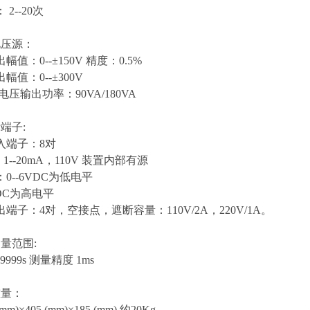
2--20次
电压源：
值：0--±150V 精度：0.5%
幅值：0--±300V
电压输出功率：90VA/180VA
端子:
入端子：8对
 1--20mA，110V 装置内部有源
0--6VDC为低电平
0VDC为高电平
端子：4对，空接点，遮断容量：110V/2A，220V/1A。
量范围:
9999s 测量精度 1ms
重量：
mm)×405 (mm)×185 (mm) 约20Kg