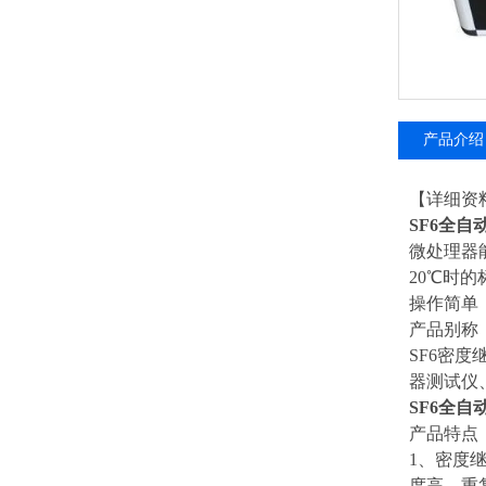
产品介绍
【详细资
SF6全
微处理器
20℃时
操作简单
产品别称
SF6密
器测试仪
SF6全
产品特点
1、密度
度高，重