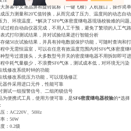
了大屏幕中文液晶屏和旋转鼠标（一键飞梭）人机接口，操作简
完成压力测量和20℃值转换，从而完成了压力、温度间的动态自动
压力、环境温度。*解决了SF6气体密度继电器现场校验难的问题
测试过程自动由仪器完成，不用人工干预，避免了繁琐的人工气
报表式打印测试结果，并对试验结果进行智能分析
时存储50次试验结果，并具有掉电数据保护功能，可随时查询和
过程中无需恒温室，可以在任意有效温度范围内对SF6气体密度
多种型号过渡接头，大多数型号开关的密度继电器不用拆卸即可
过程中耗气量极少，不浪费SF6气体，测试成本低，对环境无污染
有在线修改系统时钟的功能
有在线修改系统压力功能，可以现场修正
心元器件采用进口元件，性能可靠
同时测试一组报警信号、二组闭锁信号
产品为便携式工具，使用方便可靠，是
SF6密度继电器校验
的*选择
：
压：AC220V、50Hz
率：50W
度：0.2级