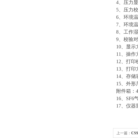
4、压力显
5、压力校
6、环境温
7、环境温
8、工作湿
9、校验
10、显示
11、操
12、打
13、打
14、存
15、外形尺
附件箱：40
16、S
17、仪器
上一篇：
CS