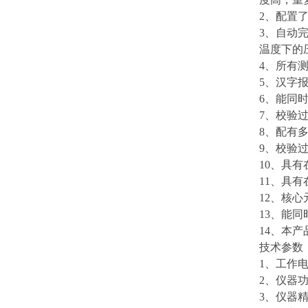
2、配置
3、自动
温度下的
4、所有
5、汉字
6、能同
7、校验
8、配有
9、校验
10、具
11、具
12、核
13、能
14、本
技术参数
1、工作电
2、仪器功
3、仪器精