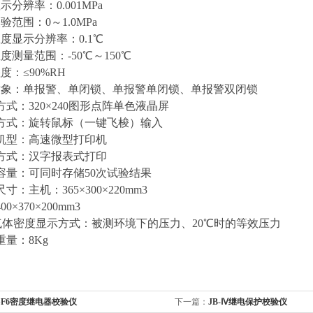
示分辨率：0.001MPa
验范围：0～1.0MPa
度显示分辨率：0.1℃
度测量范围：-50℃～150℃
度：≤90%RH
对象：单报警、单闭锁、单报警单闭锁、单报警双闭锁
方式：320×240图形点阵单色液晶屏
作方式：旋转鼠标（一键飞梭）输入
印机型：高速微型打印机
印方式：汉字报表式打印
储容量：可同时存储50次试验结果
寸：主机：365×300×220mm3
0×370×200mm3
F6气体密度显示方式：被测环境下的压力、20℃时的等效压力
重量：8Kg
SF6密度继电器校验仪
下一篇：
JB-Ⅳ继电保护校验仪