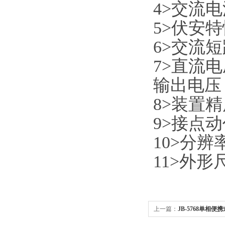
4>交流电
5>伏安特
6>交流
7>直流
输出电压：
8>装置精
9>接点动
10>分辨
11>外形尺
上一篇：
JB-5768单相