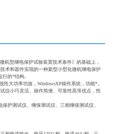
997《微机型继电保护试验装置技术条件》的基础上，
子技术和器件实现的一种新型小型化微机继电保护
运行的*结构。
线性大功率功放，WindowsXP操作系统，功能*。
测试仪小巧灵活、操作简便、可靠性高等优点，性
电保护测试仪、继保测试仪、三相继保测试仪、
电流输出，电压125V/相，电流40A/相。三