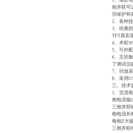
相并联可
功保护和
2、各种技
3、经典的
TFT真
4、本机W
5、可外
6、主控板
了测试仪
7、功放
8、采用
三、技术
1、交流电
相电流输出（
三相并联输
相电流长时
每相Z大输
三相并联电