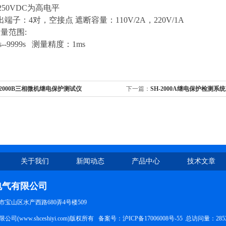
50VDC为高电平
端子：4对，空接点 遮断容量：110V/2A，220V/1A
测量范围:
--9999s 测量精度：1ms
-2000B三相微机继电保护测试仪
下一篇：
SH-2000A继电保护检测系统
关于我们
新闻动态
产品中心
技术文章
电气有限公司
宝山区水产西路680弄4号楼509
司(www.shceshiyi.com)版权所有 备案号：
沪ICP备17006008号-55
总访问量：285