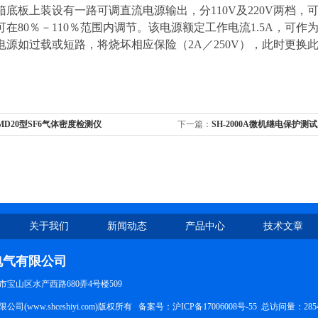
箱底板上装设有一路可调直流电源输出，分110V及220V两档
可在80％－110％范围内调节。该电源额定工作电流1.5A，可
电源如过载或短路，将烧坏相应保险（2A／250V），此时更换
MD20型SF6气体密度检测仪
下一篇：
SH-2000A微机继电保护测
关于我们
新闻动态
产品中心
技术文章
电气有限公司
宝山区水产西路680弄4号楼509
司(www.shceshiyi.com)版权所有 备案号：
沪ICP备17006008号-55
总访问量：285