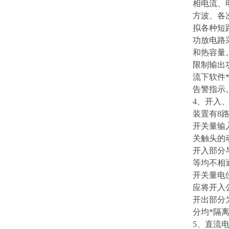
相电流、
方波、各
拟各种短
功放电路
和热容量
限制输出
流下软件
告警指示
4、开入
装置有8
开关量输
关触头的
开入部分
等均不相
开关量电
应将开入
开出部分为
分均*隔
5、直流