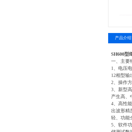
产品介绍
SH600
一、主要
1、电压
12相型
2、操作
3、新型
产生高、
4、高性
出波形精
轻、功能
5、软件
储测试数