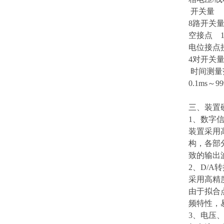
开关量
8路开关
空接点 1
电位接点接入
4对开关量输
时间测量
0.1ms～
三、装置
1、数字
装置采用
构，各部
致的输出
2、D/A
采用高精
由于拟合
频特性，
3、电压