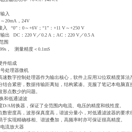
量输入
～20mA，24V
 “0”：0～+6V；“1”：+11 V～+250 V
出 DC：220 V／0.2 A；AC：220 V／0.5 A
范围
9999s， 测量精度＜0.1mS
硬件组成
信号处理器微机
高速数字控制处理器作为输出核心，软件上应用32位双精度算法
分结合紧密，数据传输距离短，结构紧凑。克服了笔记本电脑直
波形点数少的问题。
转换和低通滤波
度D/A转换器，保证了全范围内电流、电压的精度和线性度。
点数密度高，波形保真度高，谐波分量小，对低通滤波器的要求
易于实现精确移相、谐波叠加，高频率时亦可保证很高精度。
、电流放大器