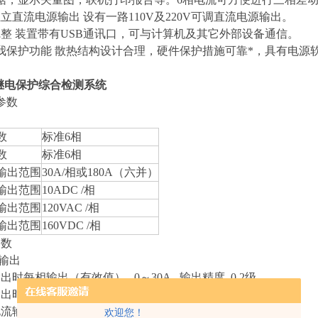
立直流电源输出 设有一路110V及220V可调直流电源输出。
完整 装置带有USB通讯口，可与计算机及其它外部设备通信。
自我保护功能 散热结构设计合理，硬件保护措施可靠*，具有电
型继电保护综合检测系统
参数
数
标准6相
数
标准6相
输出范围
30A/相或180A（六并）
输出范围
10ADC /相
输出范围
120VAC /相
输出范围
160VDC /相
参数
输出
出时每相输出（有效值） 0～30A 输出精度 0.2级
出时每相输出（有效值） 0～60A
电流输出（有效值） 0～180A
欢迎您！