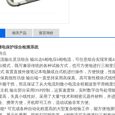
相关产品
留言询价
型继电保护综合检测系统
特点
电流输出灵活组合 输出达6相电压6相电流，可任意组合实现常规4
输出模式，既可兼容传统的各种试验方式，也可方便地进行三相变
方式 装置直接外接笔记本电脑或台式机进行操作，方便快捷，性
高保真线性功放 输出端一直坚持采用高保真、高可靠性模块式线
中频干扰，而且保证了从大电流到微小电流全程都波形平滑精度
能主机 输出部分采用DSP控制，运算速度快，实时数字信号处理
度高，失真小线性好。采用了大量*技术和精密元器件材料，并
全、携带方便，开机即可工作，流动试验非常方便。
功能* 可完成各种自动化程度高的大型复杂校验工作，能方便地
据，显示矢量图，联机打印报告等。6相电流可方便进行三相差