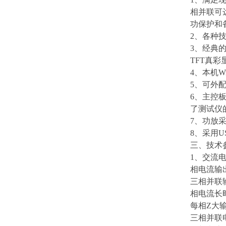
相并联可
功保护和
2、各种技
3、经典的
TFT真
4、本机W
5、可外
6、主控板
了测试仪
7、功放
8、采用
三、技术
1、交流电
相电流输出（
三相并联输
相电流长时
每相Z大输
三相并联电