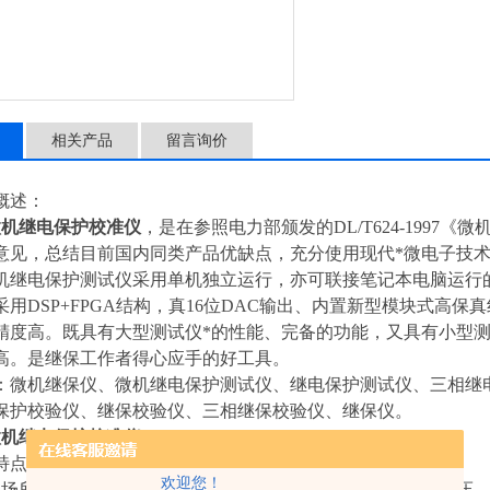
相关产品
留言询价
概述：
微机继电保护校准仪
，是在参照电力部颁发的DL/T624-199
意见，总结目前国内同类产品优缺点，充分使用现代*微电子技
机继电保护测试仪采用单机独立运行，亦可联接笔记本电脑运行
用DSP+FPGA结构，真16位DAC输出、内置新型模块式高保真
精度高。既具有大型测试仪*的性能、完备的功能，又具有小型
高。是继保工作者得心应手的好工具。
：微机继保仪、微机继电保护测试仪、继电保护测试仪、三相继
保护校验仪、继保校验仪、三相继保校验仪、继保仪。
微机继电保护校准仪
特点：
欢迎您！
现场所有试验要求。本微机继电保护测试仪具有标准的四相电压，三相