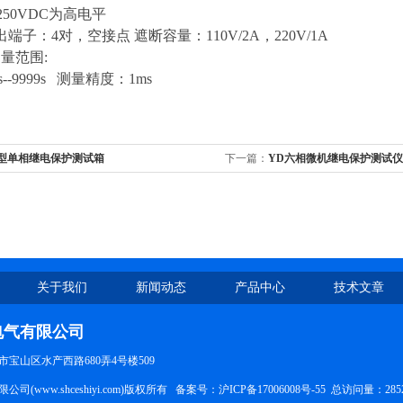
50VDC为高电平
端子：4对，空接点 遮断容量：110V/2A，220V/1A
测量范围:
--9999s 测量精度：1ms
D型单相继电保护测试箱
下一篇：
YD六相微机继电保护测试仪
关于我们
新闻动态
产品中心
技术文章
电气有限公司
宝山区水产西路680弄4号楼509
司(www.shceshiyi.com)版权所有 备案号：
沪ICP备17006008号-55
总访问量：285