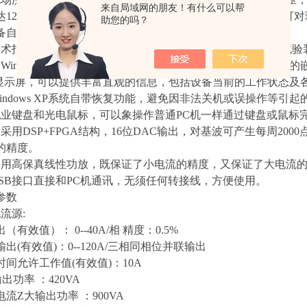
来自局域网的朋友！有什么可以帮
达120A。既可对传统的各种继电器及保护装置进行试验，也可
助您的吗？
备自投装置，试验更加方便和*。
术指标*达到电力部颁发的DL/T624-1997《继电保护微机型
WindowsXP操作界面，人机界面友好，操作简便快捷;高性能的嵌
彩显示屏，可以提供丰富直观的信息，包括设备当前的工作状态及
indows XP系统自带恢复功能，避免因非法关机或误操作等引
配业键盘和光电鼠标，可以象操作普通PC机一样通过键盘或鼠标
采用DSP+FPGA结构，16位DAC输出，对基波可产生每周2
的精度。
采用高保真线性功放，既保证了小电流的精度，又保证了大电流
USB接口直接和PC机通讯，无须任何转接线，方便使用。
参数
流源:
有效值）： 0--40A/相 精度：0.5%
出(有效值)：0--120A/三相同相位并联输出
间允许工作值(有效值)：10A
出功率 ：420VA
流Z大输出功率 ：900VA