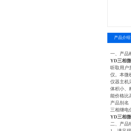
产品介绍
一、产品
YD三相
听取用户
仪。本微
仪器主机采
体积小、
能价格比
产品别名
三相继电
YD三相
二、产品
1、满足